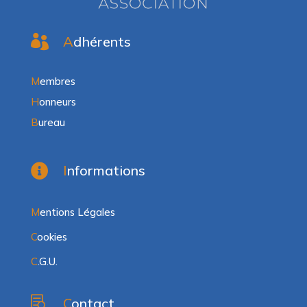

A
dhérents
M
embres
H
onneurs
B
ureau

I
nformations
M
entions Légales
C
ookies
C
.G.U.

C
ontact