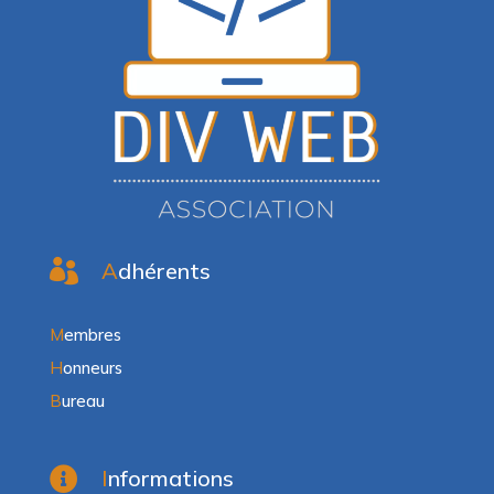

A
dhérents
M
embres
H
onneurs
B
ureau

I
nformations